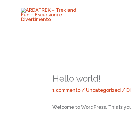
Vai
al
contenuto
Hello world!
1 commento
/
Uncategorized
/ D
Welcome to WordPress. This is your f